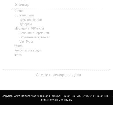
Sitemap
Home
Путешествия
Туры по европе
Курорты
Медицина+VIP-туры
Лечение в Германии
Обучение в германии
Vip -Туры
Отели
Консульские услуги
Фото
Самые популярные цели
Copyright Alfira Reiseservice © Telefon:(+49)7641-95 99 105 FAX:(+49)7641- 95 99 108 E-
mail: info@alfira-online.de